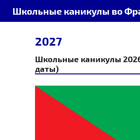
Перейти
Школьные каникулы во Фр
к
содержимому
2027
Школьные каникулы 2026-2027 на Мартинике (точные
даты)