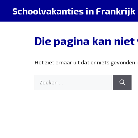
Ga
Schoolvakanties in Frankrijk
naar
de
inhoud
Die pagina kan nie
Het ziet ernaar uit dat er niets gevonden 
Zoek
naar: