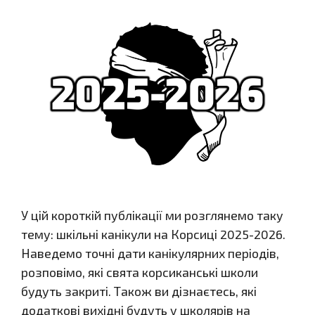
У цій короткій публікації ми розглянемо таку
тему: шкільні канікули на Корсиці 2025-2026.
Наведемо точні дати канікулярних періодів,
розповімо, які свята корсиканські школи
будуть закриті. Також ви дізнаєтесь, які
додаткові вихідні будуть у школярів на