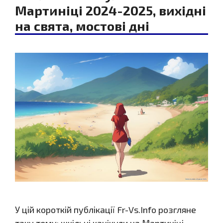
Мартиніці 2024-2025, вихідні
на свята, мостові дні
У цій короткій публікації Fr-Vs.Info розгляне
таку тему: шкільні канікули на Мартиніці