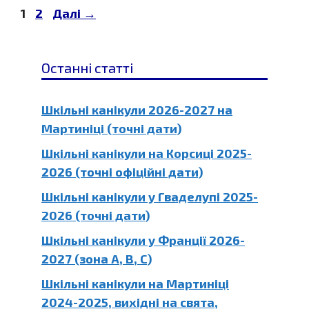
Сторінка
Сторінка
1
2
Далі
→
Останні статті
Шкільні канікули 2026-2027 на
Мартиніці (точні дати)
Шкільні канікули на Корсиці 2025-
2026 (точні офіційні дати)
Шкільні канікули у Гваделупі 2025-
2026 (точні дати)
Шкільні канікули у Франції 2026-
2027 (зона A, B, C)
Шкільні канікули на Мартиніці
2024-2025, вихідні на свята,