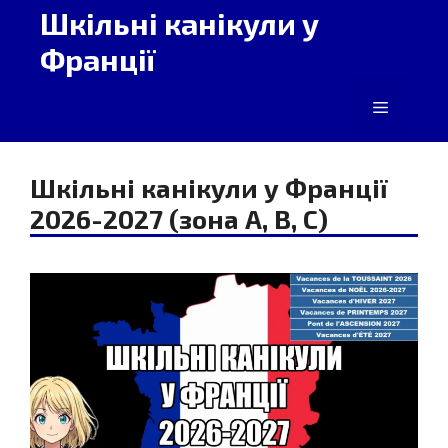
Перейти
Шкільні канікули у
до
Франції
вмісту
Меню
Шкільні канікули у Франції
2026-2027 (зона A, B, C)