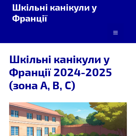
Перейти
Шкільні канікули у
до
Франції
вмісту
Меню
Шкільні канікули у
Франції 2024-2025
(зона A, B, C)